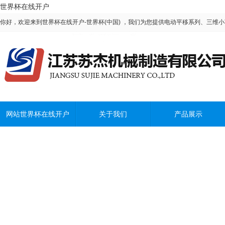
世界杯在线开户
你好，欢迎来到世界杯在线开户-世界杯(中国) ，我们为您提供电动平移系列、三维
<
网站世界杯在线开户
关于我们
产品展示