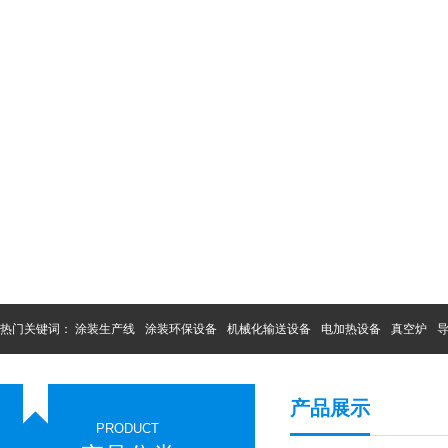
热门关键词：
涂装生产线
涂装环保设备
机械化输送设备
电加热设备
真空炉
产品展示
PRODUCT