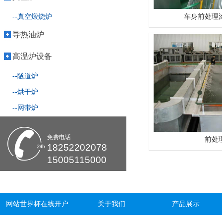
--真空煅烧炉
车身前处理
导热油炉
高温炉设备
--隧道炉
--烘干炉
--网带炉
免费电话
前处
18252202078
15005115000
网站世界杯在线开户
关于我们
产品展示