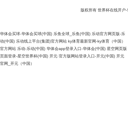
版权所有 世界杯在线开户-世
华体会买球-华体会买球(中国)
乐鱼全球_乐鱼(中国)
乐动官方网页版-乐
动(中国)
乐动线上平台(集团)官方网站
ky体育最新官网-ky体育（中国）
官方网站
乐动-乐动(中国)
华体会app登录入口-华体会(中国)
星空网页版
页面登录-星空世界杯(中国)
开元·官方版网站登录入口-开元(中国)
开元
官网_开元（中国）