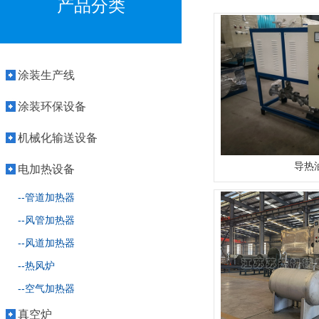
产品分类
涂装生产线
涂装环保设备
机械化输送设备
导热
电加热设备
--管道加热器
--风管加热器
--风道加热器
--热风炉
--空气加热器
真空炉