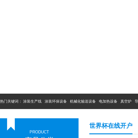
热门关键词：
涂装生产线
涂装环保设备
机械化输送设备
电加热设备
真空炉
世界杯在线开户
PRODUCT