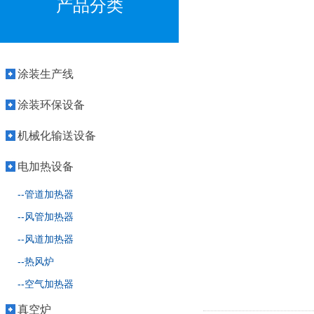
产品分类
涂装生产线
涂装环保设备
机械化输送设备
电加热设备
--管道加热器
--风管加热器
--风道加热器
--热风炉
--空气加热器
真空炉