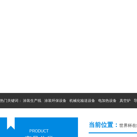
热门关键词：
涂装生产线
涂装环保设备
机械化输送设备
电加热设备
真空炉
当前位置：
世界杯在
PRODUCT