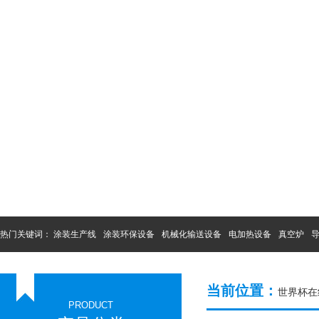
热门关键词：
涂装生产线
涂装环保设备
机械化输送设备
电加热设备
真空炉
当前位置：
世界杯在
PRODUCT