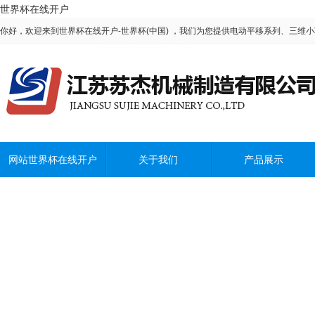
世界杯在线开户
你好，欢迎来到世界杯在线开户-世界杯(中国) ，我们为您提供电动平移系列、三维
<
网站世界杯在线开户
关于我们
产品展示