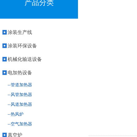
产品分类
涂装生产线
涂装环保设备
机械化输送设备
电加热设备
--管道加热器
--风管加热器
--风道加热器
--热风炉
--空气加热器
真空炉