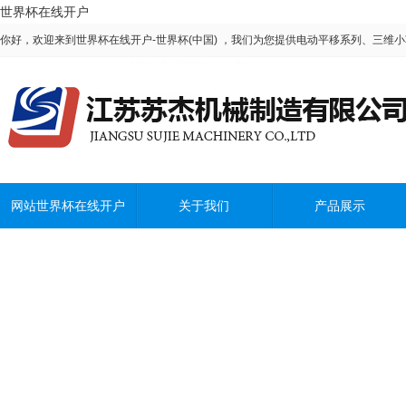
世界杯在线开户
你好，欢迎来到世界杯在线开户-世界杯(中国) ，我们为您提供电动平移系列、三维
<
网站世界杯在线开户
关于我们
产品展示