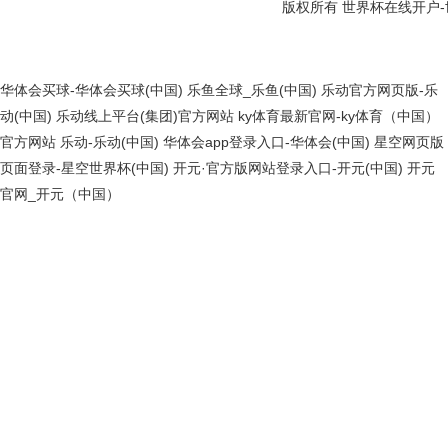
版权所有 世界杯在线开户-世
华体会买球-华体会买球(中国)
乐鱼全球_乐鱼(中国)
乐动官方网页版-乐
动(中国)
乐动线上平台(集团)官方网站
ky体育最新官网-ky体育（中国）
官方网站
乐动-乐动(中国)
华体会app登录入口-华体会(中国)
星空网页版
页面登录-星空世界杯(中国)
开元·官方版网站登录入口-开元(中国)
开元
官网_开元（中国）