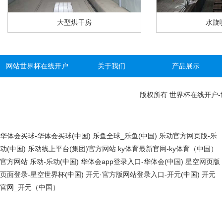
大型烘干房
水旋
网站世界杯在线开户
关于我们
产品展示
版权所有 世界杯在线开户-世
华体会买球-华体会买球(中国)
乐鱼全球_乐鱼(中国)
乐动官方网页版-乐
动(中国)
乐动线上平台(集团)官方网站
ky体育最新官网-ky体育（中国）
官方网站
乐动-乐动(中国)
华体会app登录入口-华体会(中国)
星空网页版
页面登录-星空世界杯(中国)
开元·官方版网站登录入口-开元(中国)
开元
官网_开元（中国）