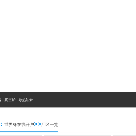
备
真空炉
导热油炉
：
>>
世界杯在线开户
厂区一览