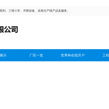
平移系列、三维小车、升降设备、涂装生产线产品及服务。
展示
厂区一览
世界杯在线开户
工