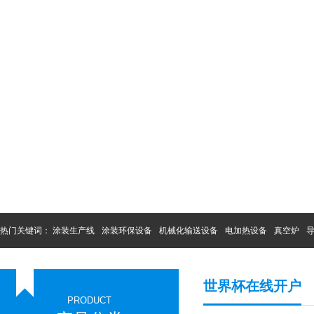
热门关键词：
涂装生产线
涂装环保设备
机械化输送设备
电加热设备
真空炉
世界杯在线开户
PRODUCT