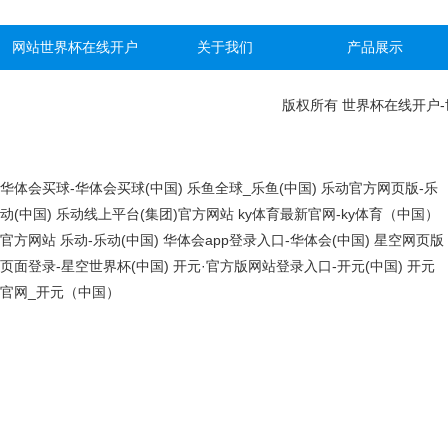
网站世界杯在线开户
关于我们
产品展示
版权所有 世界杯在线开户-世
华体会买球-华体会买球(中国)
乐鱼全球_乐鱼(中国)
乐动官方网页版-乐
动(中国)
乐动线上平台(集团)官方网站
ky体育最新官网-ky体育（中国）
官方网站
乐动-乐动(中国)
华体会app登录入口-华体会(中国)
星空网页版
页面登录-星空世界杯(中国)
开元·官方版网站登录入口-开元(中国)
开元
官网_开元（中国）