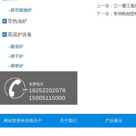
上一张：
三一重工股
--真空煅烧炉
下一张：
常州刚劲型
导热油炉
高温炉设备
--隧道炉
--烘干炉
--网带炉
免费电话
18252202078
15005115000
网站世界杯在线开户
关于我们
产品展示