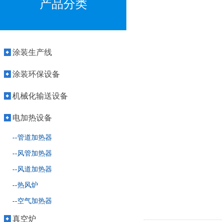
产品分类
涂装生产线
涂装环保设备
机械化输送设备
电加热设备
--管道加热器
--风管加热器
--风道加热器
--热风炉
--空气加热器
真空炉