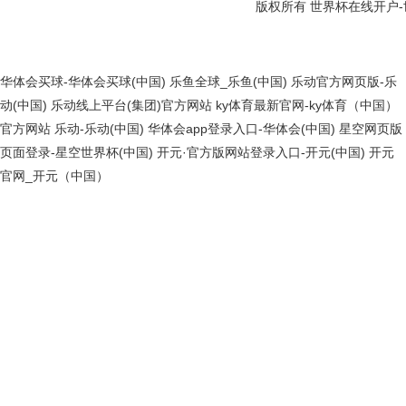
版权所有 世界杯在线开户-世
华体会买球-华体会买球(中国)
乐鱼全球_乐鱼(中国)
乐动官方网页版-乐
动(中国)
乐动线上平台(集团)官方网站
ky体育最新官网-ky体育（中国）
官方网站
乐动-乐动(中国)
华体会app登录入口-华体会(中国)
星空网页版
页面登录-星空世界杯(中国)
开元·官方版网站登录入口-开元(中国)
开元
官网_开元（中国）