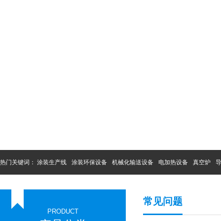
热门关键词：
涂装生产线
涂装环保设备
机械化输送设备
电加热设备
真空炉
常见问题
PRODUCT