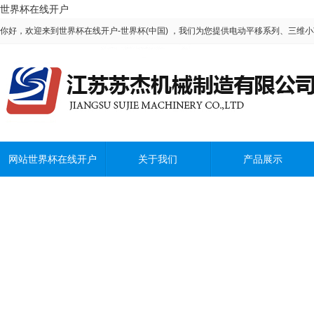
世界杯在线开户
你好，欢迎来到世界杯在线开户-世界杯(中国) ，我们为您提供电动平移系列、三维
<
网站世界杯在线开户
关于我们
产品展示