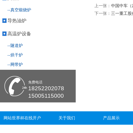
上一张：
中国中车（
--真空煅烧炉
下一张：
三一重工股
导热油炉
高温炉设备
--隧道炉
--烘干炉
--网带炉
免费电话
18252202078
15005115000
网站世界杯在线开户
关于我们
产品展示