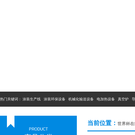
热门关键词：
涂装生产线
涂装环保设备
机械化输送设备
电加热设备
真空炉
当前位置：
世界杯在
PRODUCT