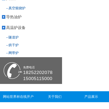
--真空煅烧炉
导热油炉
高温炉设备
--隧道炉
--烘干炉
--网带炉
免费电话
18252202078
15005115000
网站世界杯在线开户
关于我们
产品展示