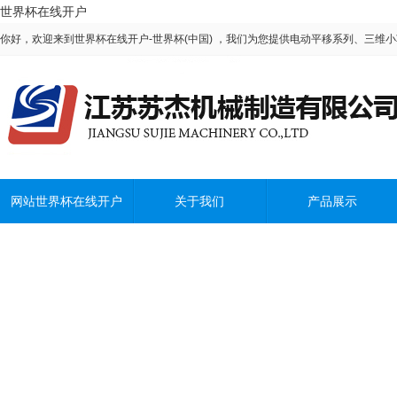
世界杯在线开户
你好，欢迎来到世界杯在线开户-世界杯(中国) ，我们为您提供电动平移系列、三维
<
网站世界杯在线开户
关于我们
产品展示