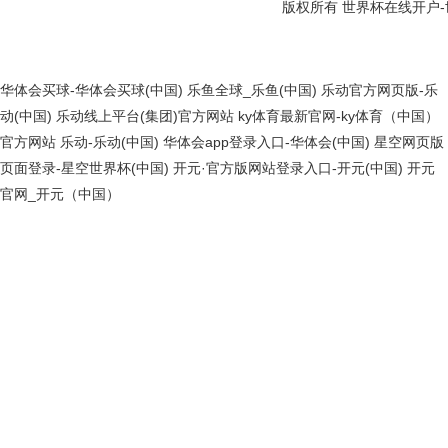
版权所有 世界杯在线开户-世
华体会买球-华体会买球(中国)
乐鱼全球_乐鱼(中国)
乐动官方网页版-乐
动(中国)
乐动线上平台(集团)官方网站
ky体育最新官网-ky体育（中国）
官方网站
乐动-乐动(中国)
华体会app登录入口-华体会(中国)
星空网页版
页面登录-星空世界杯(中国)
开元·官方版网站登录入口-开元(中国)
开元
官网_开元（中国）