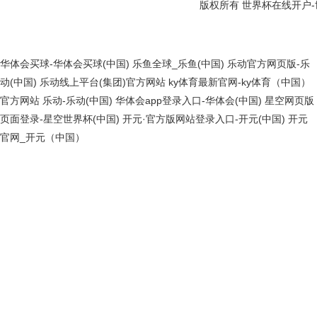
版权所有 世界杯在线开户-世
华体会买球-华体会买球(中国)
乐鱼全球_乐鱼(中国)
乐动官方网页版-乐
动(中国)
乐动线上平台(集团)官方网站
ky体育最新官网-ky体育（中国）
官方网站
乐动-乐动(中国)
华体会app登录入口-华体会(中国)
星空网页版
页面登录-星空世界杯(中国)
开元·官方版网站登录入口-开元(中国)
开元
官网_开元（中国）