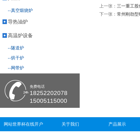
上一张：
三一重工股
--真空煅烧炉
下一张：
常州刚劲型
导热油炉
高温炉设备
--隧道炉
--烘干炉
--网带炉
免费电话
18252202078
15005115000
网站世界杯在线开户
关于我们
产品展示