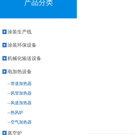
产品分类
涂装生产线
涂装环保设备
机械化输送设备
电加热设备
--管道加热器
--风管加热器
--风道加热器
--热风炉
--空气加热器
真空炉