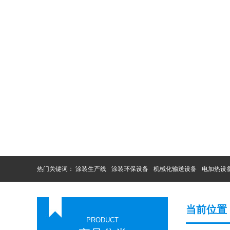
热门关键词：
涂装生产线
涂装环保设备
机械化输送设备
电加热设
当前位置
PRODUCT