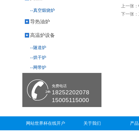
上一张：
--真空煅烧炉
下一张：
导热油炉
高温炉设备
--隧道炉
--烘干炉
--网带炉
免费电话
18252202078
15005115000
网站世界杯在线开户
关于我们
产品