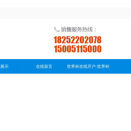
程展示
在线留言
世界杯在线开户-世界杯
(中国)