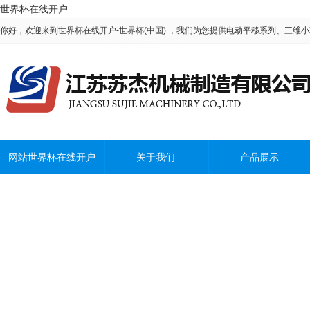
世界杯在线开户
你好，欢迎来到世界杯在线开户-世界杯(中国) ，我们为您提供电动平移系列、三维
<
网站世界杯在线开户
关于我们
产品展示