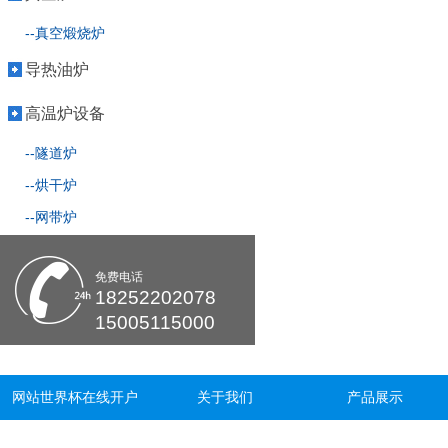
--真空煅烧炉
导热油炉
高温炉设备
--隧道炉
--烘干炉
--网带炉
免费电话
18252202078
15005115000
网站世界杯在线开户
关于我们
产品展示