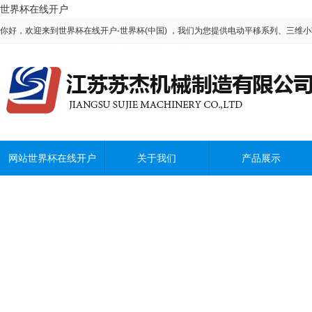
世界杯在线开户
你好，欢迎来到世界杯在线开户-世界杯(中国) ，我们为您提供电动平移系列、三维
<
网站世界杯在线开户
关于我们
产品展示